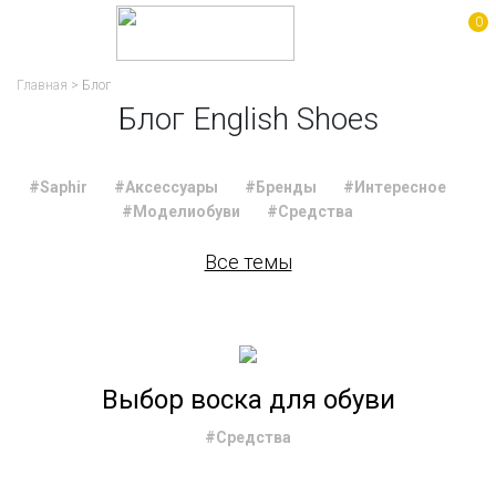
0
Главная
>
Блог
Блог English Shoes
#Saphir
#Аксессуары
#Бренды
#Интересное
#Моделиобуви
#Средства
Все темы
Выбор воска для обуви
#Средства