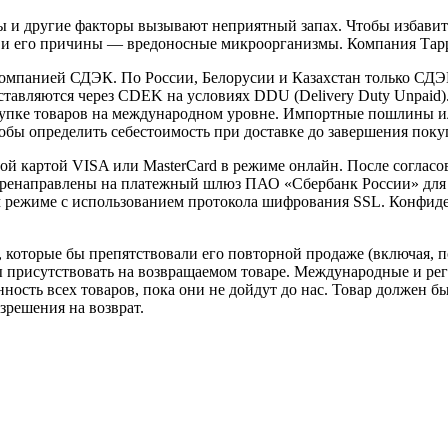
лы и другие факторы вызывают неприятный запах. Чтобы избави
 но и его причины — вредоносные микроорганизмы. Компания Тар
омпанией СДЭК. По России, Белорусии и Казахстан только СДЭК,
тавляются через CDEK на условиях DDU (Delivery Duty Unpaid).
упке товаров на международном уровне. Импортные пошлины и
обы определить себестоимость при доставке до завершения поку
вой картой VISA или MasterCard в режиме онлайн. После соглас
 перенаправлены на платежный шлюз ПАО «Сбербанк России» для
 режиме с использованием протокола шифрования SSL. Конфид
которые бы препятствовали его повторной продаже (включая, по
 присутствовать на возвращаемом товаре. Международные и рег
нность всех товаров, пока они не дойдут до нас. Товар должен б
зрешения на возврат.