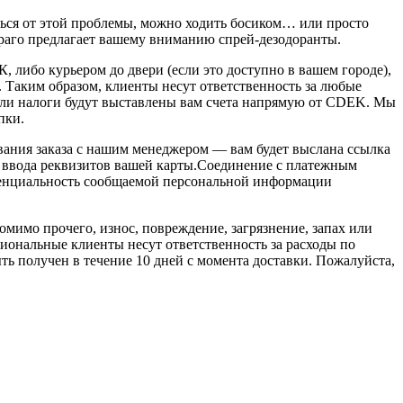
ться от этой проблемы, можно ходить босиком… или просто
раго предлагает вашему вниманию спрей-дезодоранты.
 либо курьером до двери (если это доступно в вашем городе),
 Таким образом, клиенты несут ответственность за любые
ли налоги будут выставлены вам счета напрямую от CDEK. Мы
пки.
ования заказа с нашим менеджером — вам будет выслана ссылка
 ввода реквизитов вашей карты.Соединение с платежным
енциальность сообщаемой персональной информации
мимо прочего, износ, повреждение, загрязнение, запах или
иональные клиенты несут ответственность за расходы по
ыть получен в течение 10 дней с момента доставки. Пожалуйста,