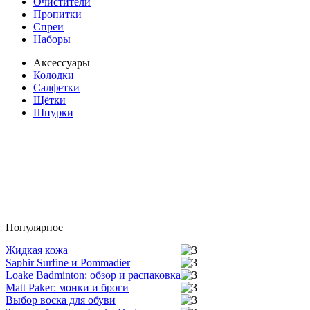
Очистители
Пропитки
Спреи
Наборы
Аксессуары
Колодки
Салфетки
Щётки
Шнурки
Популярное
Жидкая кожа
Saphir Surfine и Pommadier
Loake Badminton: обзор и распаковка
Matt Paker: монки и броги
Выбор воска для обуви