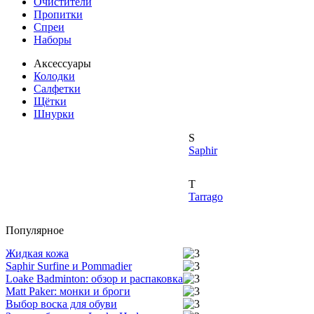
Очистители
Пропитки
Спреи
Наборы
Аксессуары
Колодки
Салфетки
Щётки
Шнурки
S
Saphir
T
Tarrago
Популярное
Жидкая кожа
Saphir Surfine и Pommadier
Loake Badminton: обзор и распаковка
Matt Paker: монки и броги
Выбор воска для обуви