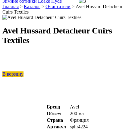
Зимние ботинки Loake Hyde
Главная
>
Каталог
>
Очистители
>
Avel Hussard Detacheur
Cuirs Textiles
Avel Hussard Detacheur Cuirs
Textiles
В корзину
Бренд
Avel
Объем
200 мл
Страна
Франция
Артикул
sphr4224