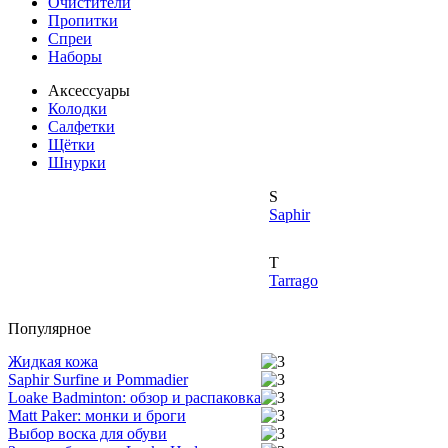
Очистители
Пропитки
Спреи
Наборы
Аксессуары
Колодки
Салфетки
Щётки
Шнурки
S
Saphir
T
Tarrago
Популярное
Жидкая кожа
Saphir Surfine и Pommadier
Loake Badminton: обзор и распаковка
Matt Paker: монки и броги
Выбор воска для обуви