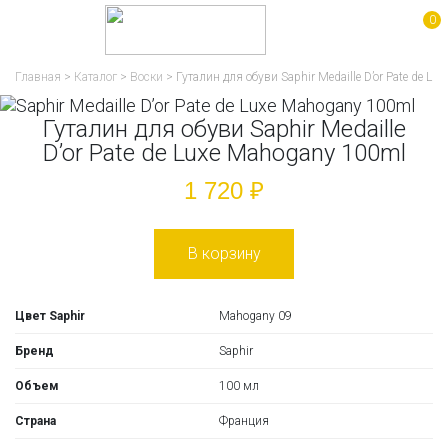
0
Главная
>
Каталог
>
Воски
>
Гуталин для обуви Saphir Medaille D’or Pate de L
Гуталин для обуви Saphir Medaille
D’or Pate de Luxe Mahogany 100ml
1 720 ₽
В корзину
Цвет Saphir
Mahogany 09
Бренд
Saphir
Объем
100 мл
Страна
Франция